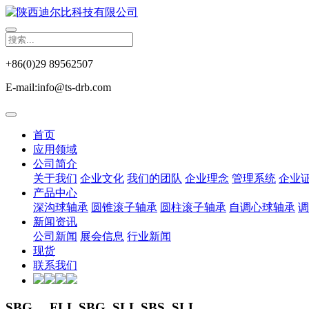
+86(0)29 89562507
E-mail:info@ts-drb.com
首页
应用领域
公司简介
关于我们
企业文化
我们的团队
企业理念
管理系统
企业
产品中心
深沟球轴承
圆锥滚子轴承
圆柱滚子轴承
自调心球轴承
调
新闻资讯
公司新闻
展会信息
行业新闻
现货
联系我们
SBG ... FLL SBG..SLL SBS..SLL