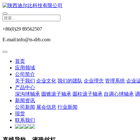
+86(0)29 89562507
E-mail:info@ts-drb.com
首页
应用领域
公司简介
关于我们
企业文化
我们的团队
企业理念
管理系统
企业
产品中心
深沟球轴承
圆锥滚子轴承
圆柱滚子轴承
自调心球轴承
调
新闻资讯
公司新闻
展会信息
行业新闻
现货
联系我们
直线导轨，滚珠丝杠