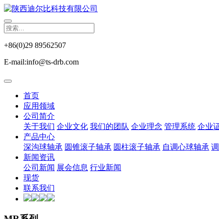
+86(0)29 89562507
E-mail:info@ts-drb.com
首页
应用领域
公司简介
关于我们
企业文化
我们的团队
企业理念
管理系统
企业
产品中心
深沟球轴承
圆锥滚子轴承
圆柱滚子轴承
自调心球轴承
调
新闻资讯
公司新闻
展会信息
行业新闻
现货
联系我们
MR系列